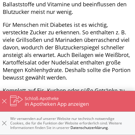
Ballaststoffe und Vitamine und beeinflussen den
Blutzucker meist nur wenig.
Für Menschen mit Diabetes ist es wichtig,
versteckte Zucker zu erkennen. So enthalten z. B.
viele Grillsoßen und Marinaden überraschend viel
davon, wodurch der Blutzuckerspiegel schneller
ansteigt als erwartet. Auch Beilagen wie Weißbrot,
Kartoffelsalat oder Nudelsalat enthalten große
Mengen Kohlenhydrate. Deshalb sollte die Portion
bewusst gewählt werden.
Komplett auf Eis, Kuchen oder süße Getränke zu
verzichten ist nicht zwingend notwendig.
Schloß-Apotheke
in Apotheken App anzeigen
Entscheidend ist, die Menge im Blick zu behalten
und den Einfluss auf den Blutzucker zu
Wir verwenden auf unserer Website nur technisch notwendige
berücksichtigen. Frisches Obst kann eine gute
Cookies, die für die Funktion der Website erforderlich sind. Weitere
Alternative darstellen. Dennoch enthalten auch
Informationen finden Sie in unserer
Datenschutzerklärung
.